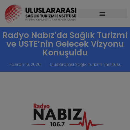
Radyo Nabız’da Sağlık Turizmi
ve USTE’nin Gelecek Vizyonu
Konuşuldu
Haziran 16, 2026
Uluslararası Sağlık Turizmi Enstitüsü