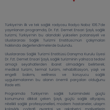
Türkiye’nin ilk ve tek sağlık radyosu Radyo Nabız 106.7’de
yayınlanan programda, Dr. Fzt. Demet Ensari Şaylı, sağlık
turizmi, Türkiye’nin bu alandaki yükselen potansiyeli ve
Uluslararası Sağlık Turizmi Enstitüsü’nün çalışmaları
hakkında değerlendirmelerde bulundu.
Uluslararası Sağlık Turizmi Enstitüsü Danışma Kurulu Üyesi
Dr. Fzt. Demet Ensari Şaylı, sağlık turizminin yalnızca tedavi
amaçlı seyahatlerden ibaret olmadığını belirterek;
medikal turizm, termal turizm, rehabilitasyon, yaşlı ve
engelli bakımı, wellness ve koruyucu sağlık
uygulamalarının bu alanın önemli parçaları olduğunu
ifade etti.
Programda Türkiye’nin sağlık turizmindeki güçlü
konumuna dikkat çeken Şaylı, güçlü sağlık altyapısı,
nitelikli sağlık profesyonelleri, modern hastaneler, ulaşım
kolaylığı, coğrafi avantaj ve rekabetçi maliyetlerin