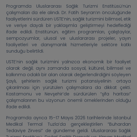
Programda Uluslararası Sağlık Turizmi Enstitüsü’nün
çalışmaları da ele alındı. Dr. Fatih Seyran’ın öncülüğünde
faaliyetlerini sürdüren USTE’nin, sağlık turizmini bilimsel, etik
ve veriye dayalı bir yaklaşımla geliştirmeyi hedeflediği
ifade edildi. Enstitünün; eğitim programları, çalıştaylar,
sempozyumlar, ulusal ve uluslararası projeler, yayın
faaliyetleri ve danışmanlık hizmetleriyle sektöre katkı
sunduğu belirtildi.
USTE’nin sağlık turizmini yalnızca ekonomik bir faaliyet
olarak değil; aynı zamanda sosyal, kültürel, bilimsel ve
kalkınma odaklı bir alan olarak değerlendirdiğini söyleyen
Şaylı, şehirlerin sağlık turizmi potansiyelinin ortaya
çıkarılması için yürütülen çalışmalara da dikkat çekti.
Kastamonu ve Nevşehir’de sürdürülen “şifa haritası”
çalışmalarının bu vizyonun önemli örneklerinden olduğu
ifade edildi.
Programda ayrıca 15–17 Mayıs 2026 tarihlerinde İstanbul
Medikal Termal Tuzla’da gerçekleştirilen “Buhardan
Tedaviye Zirvesi” de gündeme geldi. Uluslararası Sağlık
Turizmi Enstitüsü, Doğal Sağlık Derneği ve Alman Medikal