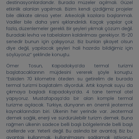
destinasyonlardandır. Burada müzeler açılmalı. Güzel
etkinlik alanları yapılmalı. Bizim kendi çizdiğimiz projeler
bile dikkate alınsa yeter. Arkeolojik kazılara başlanmalı.
Vadiler bile daha yeni ışıklandırıldı. Kaçak yapılar çok
fazla, düzenlemeler gerekli. Bir şeyleri yıkmak çözüm değil.
Buradaki levha ve tabelaların kaldırılması gerekiyor. 15-20
senedir bunun için çalışıyoruz. Biz bunları şikayet olsun
diye değil, yapılacak şeyleri hali hazırda bildiğimiz için
söylüyoruz” şeklinde konuştu.
Ömer Tosun, Kapadokya’da termal turizmi
başlatacaklarının müjdesini vererek şöyle konuştu:
“Eskiden 70 kilometre öteden su getirelim de burada
termal turizmi başlatalım diyorduk. Artık kaynak suyu da
çıkmaya başladı Kapadokya’da. 4 tane termal otel
yapıyoruz. Mustafapaşa’da bir alan komple termal
turizme açılacak. Türkiye, dünyanın en önemli jeotermal
kaynaklarından biri. Ülkenin her yerinde var. Jeotermal
demek sağlık, enerji ve sürdürülebilir turizm demek. Buna
rağmen ülkenin sadece belli başlı bölgelerinde belli başlı
otellerde var. Yeterli değil. Bu aslında bir avantaj. Biz bu
avantajı kullanmak, kullanılmasını sağlamak istiyoruz.