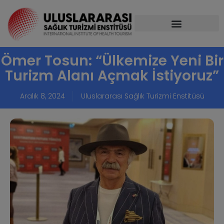
Ömer Tosun: “Ülkemize Yeni Bir
Turizm Alanı Açmak İstiyoruz”
Aralık 8, 2024
Uluslararası Sağlık Turizmi Enstitüsü