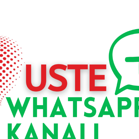
Anadolu Bölgesi’nin merkezlerinden biri haline gelecek. Ayrı
eniyor.