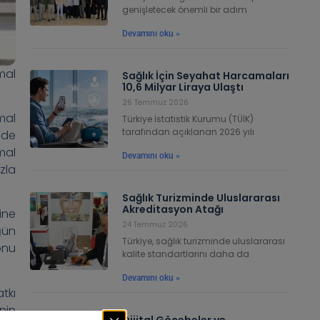
genişletecek önemli bir adım
Devamını oku »
mal
Sağlık İçin Seyahat Harcamaları
10,6 Milyar Liraya Ulaştı
26 Temmuz 2026
mal
Türkiye İstatistik Kurumu (TÜİK)
tarafından açıklanan 2026 yılı
nde
mal
Devamını oku »
ızla
Sağlık Turizminde Uluslararası
Akreditasyon Atağı
ine
24 Temmuz 2026
ğün
Türkiye, sağlık turizminde uluslararası
onu
kalite standartlarını daha da
Devamını oku »
tkı
nin
Dijital Göçebeler ve