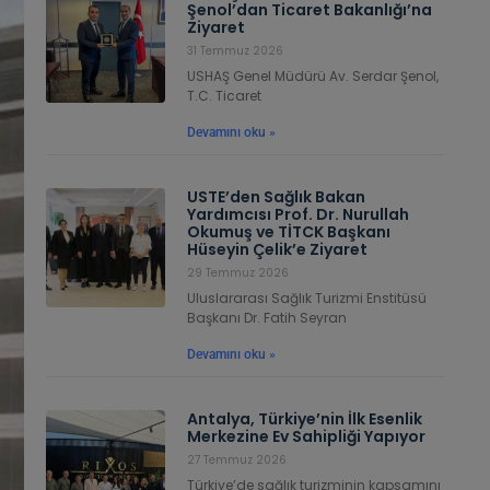
Şenol’dan Ticaret Bakanlığı’na
Ziyaret
31 Temmuz 2026
USHAŞ Genel Müdürü Av. Serdar Şenol,
T.C. Ticaret
Devamını oku »
USTE’den Sağlık Bakan
Yardımcısı Prof. Dr. Nurullah
Okumuş ve TİTCK Başkanı
Hüseyin Çelik’e Ziyaret
29 Temmuz 2026
Uluslararası Sağlık Turizmi Enstitüsü
Başkanı Dr. Fatih Seyran
Devamını oku »
Antalya, Türkiye’nin İlk Esenlik
Merkezine Ev Sahipliği Yapıyor
27 Temmuz 2026
Türkiye’de sağlık turizminin kapsamını