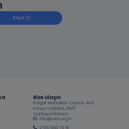
n
Kayıt Ol
ya
Bize Ulaşın
Balgat Mahallesi, Ceyhun Atuf
Kansu Caddesi, 36/6
Çankaya/Ankara
info@uste.org.tr
0 551 640 70 10