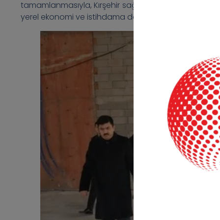
tamamlanmasıyla, Kırşehir sağlık turizmi alanında İç 
yerel ekonomi ve istihdama da katkı sağlanması bekl