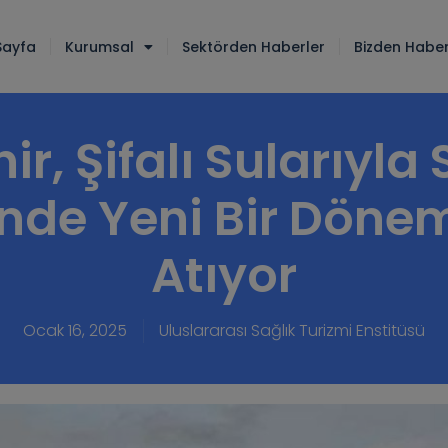
Sayfa
Kurumsal
Sektörden Haberler
Bizden Haber
ir, Şifalı Sularıyla
nde Yeni Bir Dön
Atıyor
Ocak 16, 2025
Uluslararası Sağlık Turizmi Enstitüsü