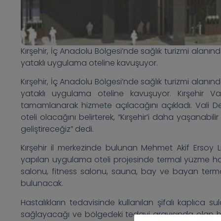
Kırşehir, İç Anadolu Bölgesi’nde sağlık turizmi alanın
yataklı uygulama oteline kavuşuyor.
Kırşehir, İç Anadolu Bölgesi’nde sağlık turizmi alanın
yataklı uygulama oteline kavuşuyor. Kırşehir Val
tamamlanarak hizmete açılacağını açıkladı. Vali De
oteli olacağını belirterek, “Kırşehir’i daha yaşanabilir
geliştireceğiz” dedi.
Kırşehir il merkezinde bulunan Mehmet Akif Ersoy Lis
yapılan uygulama oteli projesinde termal yüzme hav
salonu, fitness salonu, sauna, bay ve bayan term
bulunacak.
Hastalıkların tedavisinde kullanılan şifalı kaplıca s
sağlayacağı ve bölgedeki tedavi arayışında olan has