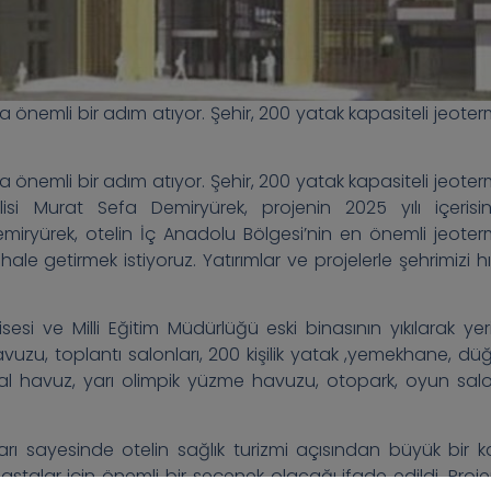
da önemli bir adım atıyor. Şehir, 200 yatak kapasiteli jeoter
da önemli bir adım atıyor. Şehir, 200 yatak kapasiteli jeoter
isi Murat Sefa Demiryürek, projenin 2025 yılı içerisi
miryürek, otelin İç Anadolu Bölgesi’nin en önemli jeoter
 hale getirmek istiyoruz. Yatırımlar ve projelerle şehrimizi h
esi ve Milli Eğitim Müdürlüğü eski binasının yıkılarak yer
uzu, toplantı salonları, 200 kişilik yatak ,yemekhane, dü
al havuz, yarı olimpik yüzme havuzu, otopark, oyun sal
uları sayesinde otelin sağlık turizmi açısından büyük bir ka
talar için önemli bir seçenek olacağı ifade edildi. Proje