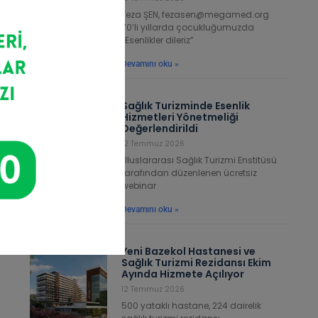
Feza ŞEN, fezasen@megamed.org
70’li yıllarda çocukluğumuzda
“Esenlikler dileriz”
Devamını oku »
Sağlık Turizminde Esenlik
Hizmetleri Yönetmeliği
Değerlendirildi
12 Temmuz 2026
Uluslararası Sağlık Turizmi Enstitüsü
tarafından düzenlenen ücretsiz
webinar
Devamını oku »
Yeni Bazekol Hastanesi ve
Sağlık Turizmi Rezidansı Ekim
Ayında Hizmete Açılıyor
12 Temmuz 2026
500 yataklı hastane, 224 dairelik