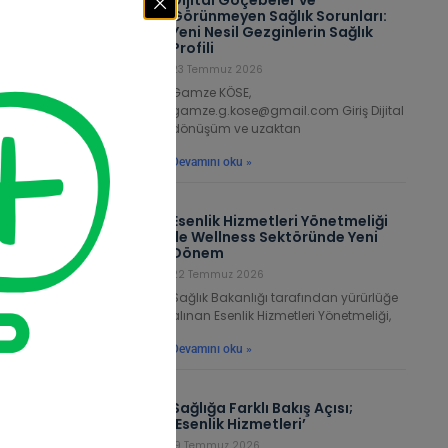
ca,
Görünmeyen Sağlık Sorunları:
Yeni Nesil Gezginlerin Sağlık
Profili
23 Temmuz 2026
Gamze KÖSE,
gamze.g.kose@gmail.com Giriş Dijital
dönüşüm ve uzaktan
Devamını oku »
Esenlik Hizmetleri Yönetmeliği
ile Wellness Sektöründe Yeni
Dönem
22 Temmuz 2026
Sağlık Bakanlığı tarafından yürürlüğe
alınan Esenlik Hizmetleri Yönetmeliği,
Devamını oku »
Sağlığa Farklı Bakış Açısı;
‘Esenlik Hizmetleri’
19 Temmuz 2026