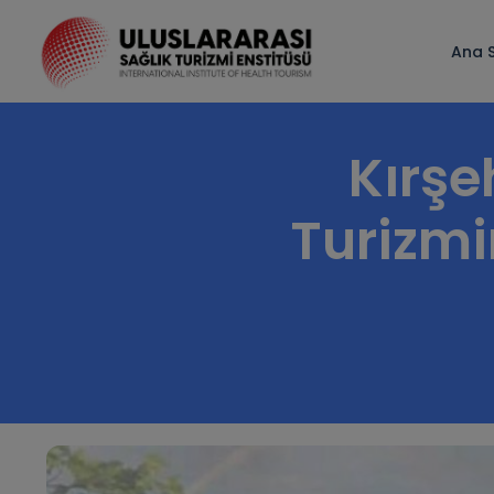
Ana 
Kırşeh
Turizmi