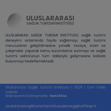
ULUSLARARASI SAĞLIK TURİZMİ ENSTİTÜSÜ; sağlık turizmi
deneyimi anlamında fayda sağlamayı, sağlık turizmi
mevzuatının geliştirilmesine yönelik tavsiye, öneri ve
çalışmalar yaparak kamu kurumlarına sunmayı ve sağlık
turizmi sektörünün tüm dallarıyla gelişmesine katkıda
bulunmayı hedeflemektedir.
Uluslararası Sağlık Turizmi Enstitüsü I 2026 I Tüm hakkı
saklıdır
Web tasarım & Danışmanlık :
Gani Köse
uluslararasisaglikturizmienstitusudernegi@hs01.kep.tr