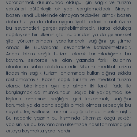
yararlanmak durumunda olduğu için sağlık ve turizm
sektörleri bütünleşik bir yapı sergilemektedir. Bireyler
bazen kendi ülkelerinde olmayan tedavileri almak bazen
daha hızlı ya da daha uygun fiyatlı tedavi almak üzere
bu seyahatleri gerçekleştirebilmektedir. Hatta oldukça
sağlıklıyken bir ülkenin şifalı sularından ya da geleneksel
şifa yöntemlerinden yararlanarak sağlığını geliştirme
amacı ile uluslararası seyahatlere katılabilmektedir.
Ancak bizim sağlık turizmi olarak tanımladığımız bu
kavram, sektörde ve alan yazında farklı kullanım
alanlarına sahip olabilmektedir. Nitekim medikal turizm
ifadesinin sağlık turizmi anlamında kullanıldığına sıklıkla
rastlamaktayız. Bazen sağlık turizmi ve medikal turizm
olarak birbirinden ayrı ele alınan iki farklı ifade ile
karşılaşmak da mümkündür. Başka bir yaklaşımda ise
kişilerin amacının sağlığını geri kazanmak, sağlığını
korumak ya da daha sağlıklı olmak olması sebebiyle bu
seyahatler, wellness turizmi başlığı altında incelenmiştir.
Bu nedenle yazının bu kısmında ülkemize özgü sektör
yapısını ve bu kavramların ülkemizde nasıl tanımlandığını
ortaya koymakta yarar vardır.