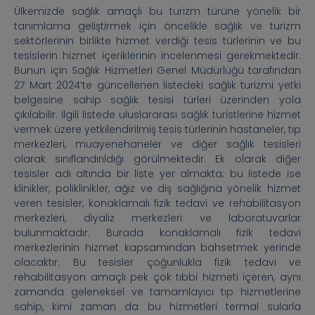
Ülkemizde sağlık amaçlı bu turizm türüne yönelik bir
tanımlama geliştirmek için öncelikle sağlık ve turizm
sektörlerinin birlikte hizmet verdiği tesis türlerinin ve bu
tesislerin hizmet içeriklerinin incelenmesi gerekmektedir.
Bunun için Sağlık Hizmetleri Genel Müdürlüğü tarafından
27 Mart 2024’te güncellenen listedeki sağlık turizmi yetki
belgesine sahip sağlık tesisi türleri üzerinden yola
çıkılabilir. İlgili listede uluslararası sağlık turistlerine hizmet
vermek üzere yetkilendirilmiş tesis türlerinin hastaneler, tıp
merkezleri, muayenehaneler ve diğer sağlık tesisleri
olarak sınıflandırıldığı görülmektedir. Ek olarak diğer
tesisler adı altında bir liste yer almakta; bu listede ise
klinikler, poliklinikler, ağız ve diş sağlığına yönelik hizmet
veren tesisler, konaklamalı fizik tedavi ve rehabilitasyon
merkezleri, diyaliz merkezleri ve laboratuvarlar
bulunmaktadır. Burada konaklamalı fizik tedavi
merkezlerinin hizmet kapsamından bahsetmek yerinde
olacaktır. Bu tesisler çoğunlukla fizik tedavi ve
rehabilitasyon amaçlı pek çok tıbbi hizmeti içeren, aynı
zamanda geleneksel ve tamamlayıcı tıp hizmetlerine
sahip, kimi zaman da bu hizmetleri termal sularla