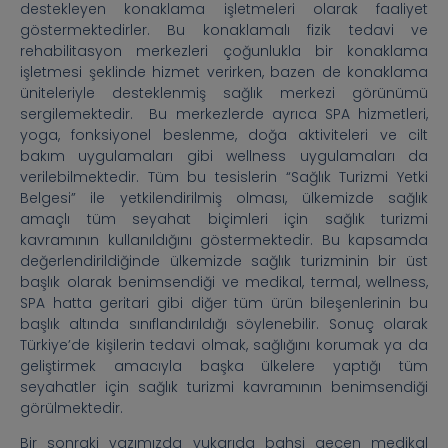
destekleyen konaklama işletmeleri olarak faaliyet
göstermektedirler. Bu konaklamalı fizik tedavi ve
rehabilitasyon merkezleri çoğunlukla bir konaklama
işletmesi şeklinde hizmet verirken, bazen de konaklama
üniteleriyle desteklenmiş sağlık merkezi görünümü
sergilemektedir. Bu merkezlerde ayrıca SPA hizmetleri,
yoga, fonksiyonel beslenme, doğa aktiviteleri ve cilt
bakım uygulamaları gibi wellness uygulamaları da
verilebilmektedir. Tüm bu tesislerin “Sağlık Turizmi Yetki
Belgesi” ile yetkilendirilmiş olması, ülkemizde sağlık
amaçlı tüm seyahat biçimleri için sağlık turizmi
kavramının kullanıldığını göstermektedir. Bu kapsamda
değerlendirildiğinde ülkemizde sağlık turizminin bir üst
başlık olarak benimsendiği ve medikal, termal, wellness,
SPA hatta geritari gibi diğer tüm ürün bileşenlerinin bu
başlık altında sınıflandırıldığı söylenebilir. Sonuç olarak
Türkiye’de kişilerin tedavi olmak, sağlığını korumak ya da
geliştirmek amacıyla başka ülkelere yaptığı tüm
seyahatler için sağlık turizmi kavramının benimsendiği
görülmektedir.
Bir sonraki yazımızda yukarıda bahsi geçen medikal