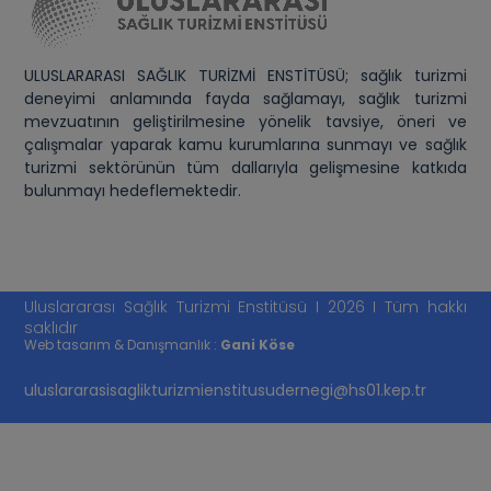
ULUSLARARASI SAĞLIK TURİZMİ ENSTİTÜSÜ; sağlık turizmi
deneyimi anlamında fayda sağlamayı, sağlık turizmi
mevzuatının geliştirilmesine yönelik tavsiye, öneri ve
çalışmalar yaparak kamu kurumlarına sunmayı ve sağlık
turizmi sektörünün tüm dallarıyla gelişmesine katkıda
bulunmayı hedeflemektedir.
Uluslararası Sağlık Turizmi Enstitüsü I 2026 I Tüm hakkı
saklıdır
Web tasarım & Danışmanlık :
Gani Köse
uluslararasisaglikturizmienstitusudernegi@hs01.kep.tr