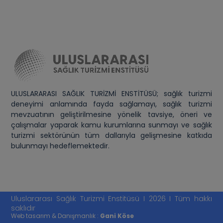
ULUSLARARASI SAĞLIK TURİZMİ ENSTİTÜSÜ; sağlık turizmi
deneyimi anlamında fayda sağlamayı, sağlık turizmi
mevzuatının geliştirilmesine yönelik tavsiye, öneri ve
çalışmalar yaparak kamu kurumlarına sunmayı ve sağlık
turizmi sektörünün tüm dallarıyla gelişmesine katkıda
bulunmayı hedeflemektedir.
Uluslararası Sağlık Turizmi Enstitüsü I 2026 I Tüm hakkı
saklıdır
Web tasarım & Danışmanlık :
Gani Köse