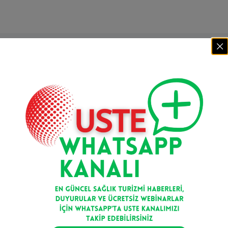
Mail bültenimize kaydolun
Kayıt Ol