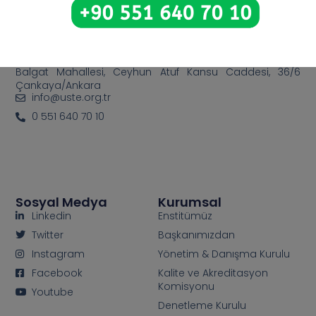
Bize Ulaşın
Balgat Mahallesi, Ceyhun Atuf Kansu Caddesi, 36/6
Çankaya/Ankara
info@uste.org.tr
0 551 640 70 10
Sosyal Medya
Kurumsal
Linkedin
Enstitümüz
Twitter
Başkanımızdan
Instagram
Yönetim & Danışma Kurulu
Facebook
Kalite ve Akreditasyon
Komisyonu
Youtube
Denetleme Kurulu