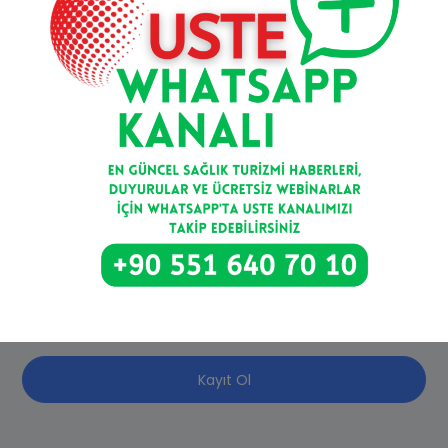
Mail bültenimize kaydolun
Kayıt Ol