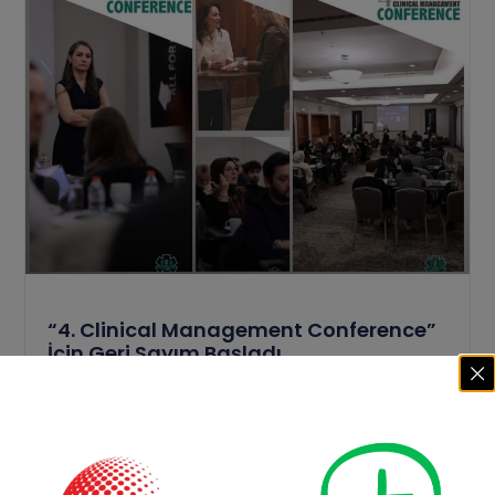
“4. Clinical Management Conference”
İçin Geri Sayım Başladı
Sağlık turizminden dijital markalaşmaya, finansal
yönetimden hasta deneyimine kadar klinik
yönetiminin tüm süreçleri, 7-8 Şubat 2026
Devamını Oku >