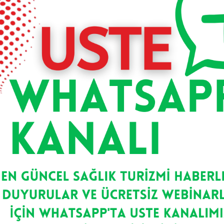
MRI Odasında Elektronik
Dalgalarla Sağlık: Tıbbi
Görüntüleme Cihazlarının İç
Yüzü
Mustafa KÖSE, mustafaios@outlook.com.tr
Modern tıpta doğru tanı, etkili tedavinin
temelini oluşturur. Bu sürecin en kritik
aşamalarından
Devamını Oku >