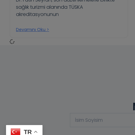
sağlık turizmi alanında TÜSKA
akreditasyonunun
Devamını Oku >
TR