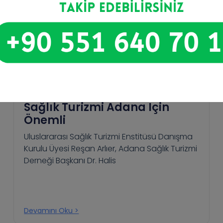
Sağlık Turizmi Adana Için
Önemli
Uluslararası Sağlık Turizmi Enstitüsü Danışma
Kurulu Üyesi Reşan Arlıer, Adana Sağlık Turizmi
Derneği Başkanı Dr. Halis
Devamını Oku >