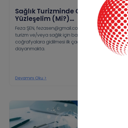
Sağlık Turizminde Gerçeklerle
Yüzleşelim (mi?)…
Feza ŞEN, fezasen@gmail.com Sağlık amaçlı
turizm ve/veya sağlık için başka
coğrafyalara gidilmesi ilk çağlara kadar
dayanmakta.
Devamını Oku >