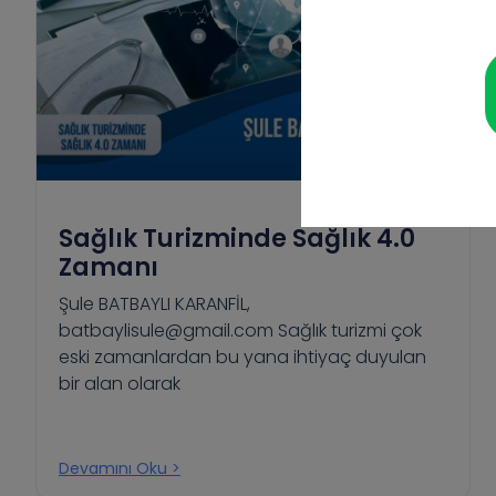
Sağlık Turizminde Sağlık 4.0
Zamanı
Şule BATBAYLI KARANFİL,
batbaylisule@gmail.com Sağlık turizmi çok
eski zamanlardan bu yana ihtiyaç duyulan
bir alan olarak
Devamını Oku >