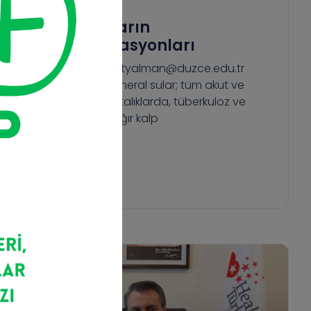
Termal Suların
Kontrendikasyonları
Fuat YALMAN, fuatyalman@duzce.edu.tr
Termal-Termomineral sular; tüm akut ve
ateşli iltihabi hastalıklarda, tüberkuloz ve
malignitelerde, ağır kalp
Devamını Oku >