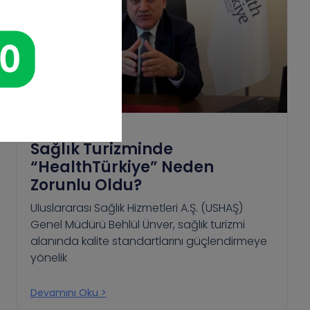
Sağlık Turizminde
“HealthTürkiye” Neden
Zorunlu Oldu?
Uluslararası Sağlık Hizmetleri A.Ş. (USHAŞ)
Genel Müdürü Behlül Ünver, sağlık turizmi
alanında kalite standartlarını güçlendirmeye
yönelik
Devamını Oku >