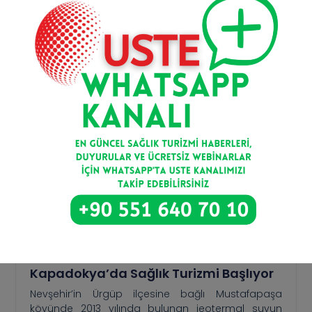
Devamını Oku >
Kapadokya’da Sağlık Turizmi Başlıyor
Nevşehir’in Ürgüp ilçesine bağlı Mustafapaşa
köyünde 2013 yılında bulunan jeotermal suyun