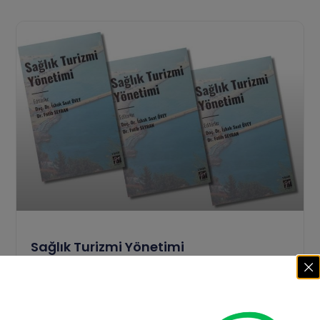
Sağlık Turizmi Yönetimi
“Sağlık Turizmi Yönetimi” kitabımızın genişletilmiş
ikinci baskısı; sağlık turizminde örgütlenme, insan
kaynakları, hasta ilişkileri, dijital uygulamalar,