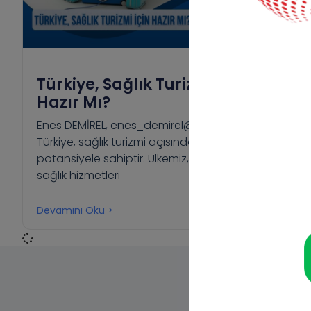
Türkiye, Sağlık Turizmi İçin
Hazır Mı?
Enes DEMİREL, enes_demirel@icloud.com
Türkiye, sağlık turizmi açısından büyük bir
potansiyele sahiptir. Ülkemiz, hem modern
sağlık hizmetleri
Devamını Oku >