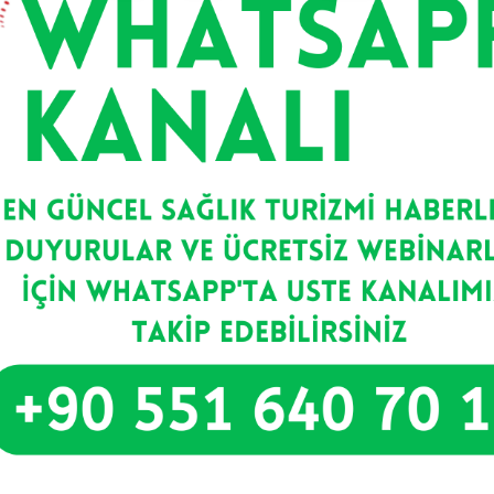
Cezayir’de Sağlık Turizmi
Kongresi Yapılacak
“IHTC Uluslararası Sağlık Turizmi Kongresi” 16-
18 Eylül 2024 tarihleri arasında Kuzey Afrika’nın
önemli sağlık turizm potansiyeline
Devamını Oku >