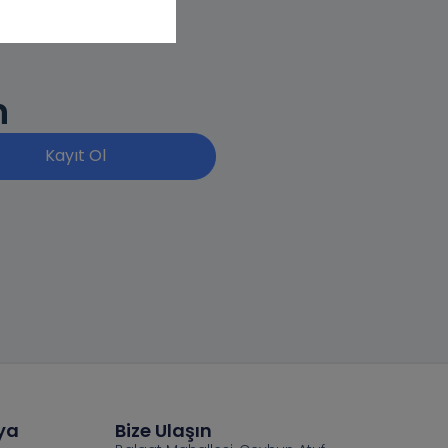
n
Kayıt Ol
ya
Bize Ulaşın