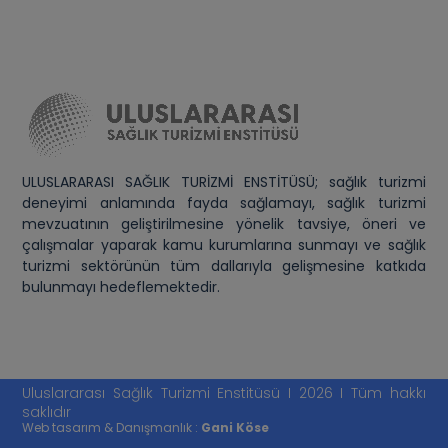
ULUSLARARASI SAĞLIK TURİZMİ ENSTİTÜSÜ; sağlık turizmi
deneyimi anlamında fayda sağlamayı, sağlık turizmi
mevzuatının geliştirilmesine yönelik tavsiye, öneri ve
çalışmalar yaparak kamu kurumlarına sunmayı ve sağlık
turizmi sektörünün tüm dallarıyla gelişmesine katkıda
bulunmayı hedeflemektedir.
Uluslararası Sağlık Turizmi Enstitüsü I 2026 I Tüm hakkı
saklıdır
Web tasarım & Danışmanlık :
Gani Köse